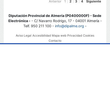
Anterior
1
2
3
4
Siguiente
Diputación Provincial de Almería (P0400000F) - Sede
Electrónica -
- C/ Navarro Rodrigo, 17 - 04001 Almería -
Telf. 950 211 100 -
info@dipalme.org
-
Aviso Legal
Accesibilidad
Mapa web
Privacidad
Cookies
Contacto