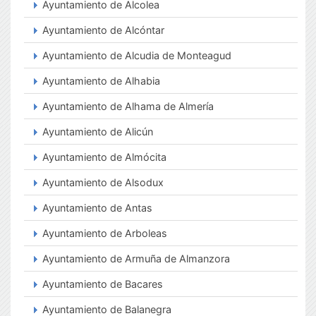
Ayuntamiento de Alcolea
Ayuntamiento de Alcóntar
Ayuntamiento de Alcudia de Monteagud
Ayuntamiento de Alhabia
Ayuntamiento de Alhama de Almería
Ayuntamiento de Alicún
Ayuntamiento de Almócita
Ayuntamiento de Alsodux
Ayuntamiento de Antas
Ayuntamiento de Arboleas
Ayuntamiento de Armuña de Almanzora
Ayuntamiento de Bacares
Ayuntamiento de Balanegra