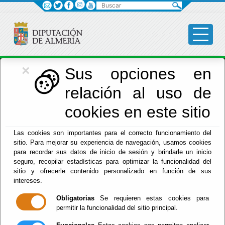
Buscar
×
Economía
Sus opciones en
relación al uso de
Menú Hacienda
cookies en este sitio
Inicio
-
Hacienda
- D52000 - Administradores
Las cookies son importantes para el correcto funcionamiento del
sitio. Para mejorar su experiencia de navegación, usamos cookies
Hacienda Municipal
para recordar sus datos de inicio de sesión y brindarle un inicio
seguro, recopilar estadísticas para optimizar la funcionalidad del
sitio y ofrecerle contenido personalizado en función de sus
intereses.
Obligatorias
Se requieren estas cookies para
permitir la funcionalidad del sitio principal.
Red Provincial
Intranet Provincial