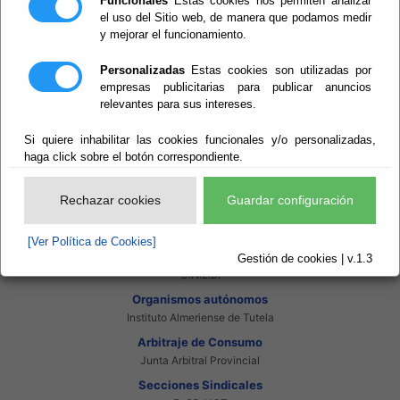
Funcionales
Estas cookies nos permiten analizar
Intranet Adheridos
el uso del Sitio web, de manera que podamos medir
Intranet Beneficiarios
y mejorar el funcionamiento.
Servicios EE.LL.
Red Provincial
Personalizadas
Estas cookies son utilizadas por
Enlaces de interés
empresas publicitarias para publicar anuncios
Beneficiarios Red Provincial
relevantes para sus intereses.
Punto de Informacion del Catastro
Agencia Tributaria
Si quiere inhabilitar las cookies funcionales y/o personalizadas,
Ministerio de Administraciones Públicas
Junta de Andalucia
haga click sobre el botón correspondiente.
Manual del Concejal
Consorcios
Rechazar cookies
Guardar configuración
Bomberos Poniente
Bomberos Levante
[Ver Política de Cookies]
Almanzora Levante R.T.R.S.U.
Gestión de cookies | v.1.3
Gestión de Residuos Sector-II
U.N.E.D.
Organismos autónomos
Instituto Almeriense de Tutela
Arbitraje de Consumo
Junta Arbitral Provincial
Secciones Sindicales