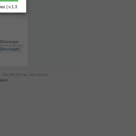
es | v.1.3
Descargar
[descargar]
éf.: 950.365.013 Fax: 950.106.435
lidad