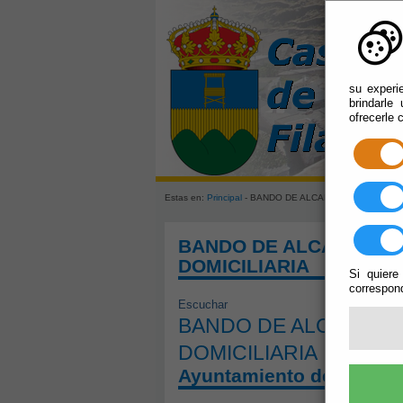
su experi
brindarle
ofrecerle 
Estas en:
Principal
- BANDO DE ALCALDIA. RESTRICCI
BANDO DE ALCALDIA. 
DOMICILIARIA
Si quiere
correspond
Escuchar
BANDO DE ALCALDIA.
DOMICILIARIA
Ayuntamiento de Castro 