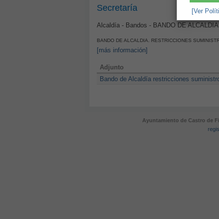
Secretaría
[Ver Polí
Alcaldía - Bandos - BANDO DE ALCALDIA
BANDO DE ALCALDIA. RESTRICCIONES SUMINISTR
[más información]
Adjunto
Bando de Alcaldía restricciones suministr
Ayuntamiento de Castro de Fi
regi