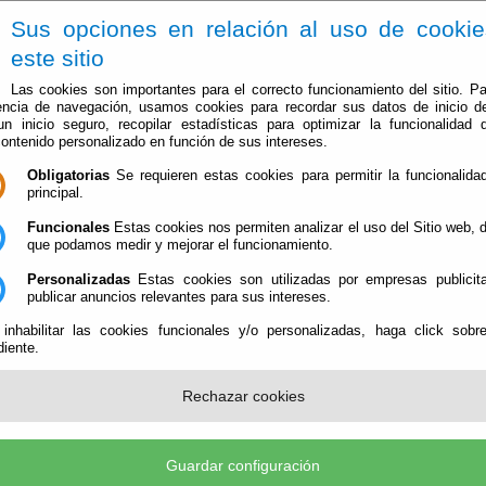
Sus opciones en relación al uso de cooki
este sitio
Las cookies son importantes para el correcto funcionamiento del sitio. Pa
encia de navegación, usamos cookies para recordar sus datos de inicio d
 un inicio seguro, recopilar estadísticas para optimizar la funcionalidad d
contenido personalizado en función de sus intereses.
Obligatorias
Se requieren estas cookies para permitir la funcionalidad
Ayuntamiento
Administración-e
Qué Hacer Cuan
principal.
Funcionales
Estas cookies nos permiten analizar el uso del Sitio web,
ONES SUMINISTRO DE AGUA DOMICILIARIA
que podamos medir y mejorar el funcionamiento.
Personalizadas
Estas cookies son utilizadas por empresas publicita
RESTRICCIONES SUMINISTRO DE AGUA
publicar anuncios relevantes para sus intereses.
 inhabilitar las cookies funcionales y/o personalizadas, haga click sobr
iente.
Publicad
 RESTRICCIONES SUMINISTRO DE AGUA
Rechazar cookies
de Filabres
Guardar configuración