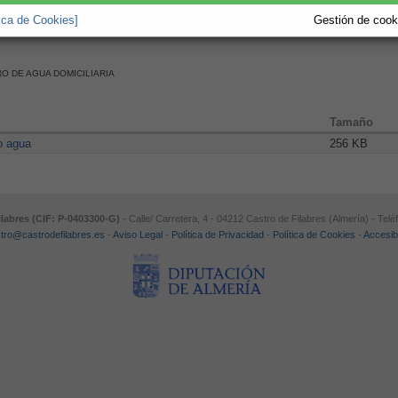
tica de Cookies]
Gestión de cooki
O DE AGUA DOMICILIARIA
Tamaño
o agua
256 KB
labres (CIF: P-0403300-G)
- Calle/ Carretera, 4 - 04212 Castro de Filabres (Almería) - Tel
stro@castrodefilabres.es
-
Aviso Legal
-
Política de Privacidad
-
Política de Cookies
-
Accesibi