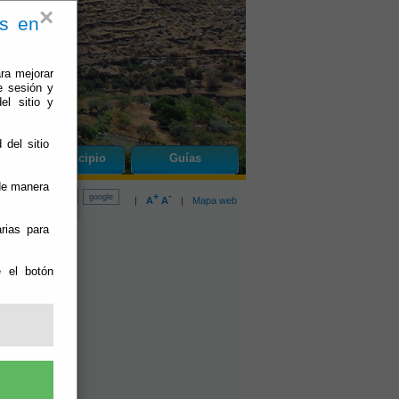
×
es en
ra mejorar
e sesión y
el sitio y
 del sitio
do
El Municipio
Guías
 de manera
+
-
|
A
A
|
Mapa web
rias para
e el botón
o:
02/04/2024