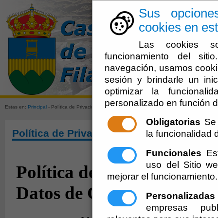
Sus opcione
cookies en est
Las cookies so
funcionamiento del sit
navegación, usamos cookie
sesión y brindarle un inic
Ayuntamien
optimizar la funcionali
personalizado en función d
Estas en:
Principal
- Política de Privacidad
Obligatorias
Se 
Política de Privacidad
la funcionalidad de
Funcionales
Est
uso del Sitio 
mejorar el funcionamiento.
Personalizadas
empresas publ