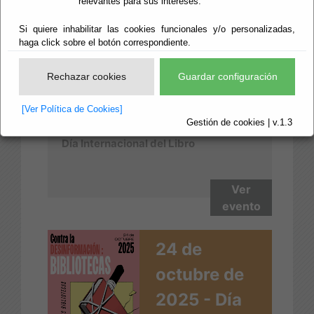
23 de Abril
relevantes para sus intereses.
de 2026 -
Si quiere inhabilitar las cookies funcionales y/o personalizadas,
haga click sobre el botón correspondiente.
Día del Libro
Rechazar cookies
Guardar configuración
[Ver Política de Cookies]
Gestión de cookies | v.1.3
Día Internacional del Libro
Ver
evento
24 de
octubre de
2025 - Día