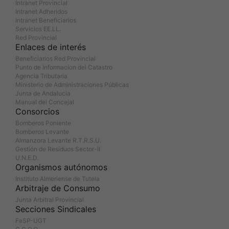
Intranet Provincial
Intranet Adheridos
Intranet Beneficiarios
Servicios EE.LL.
Red Provincial
Enlaces de interés
Beneficiarios Red Provincial
Punto de Informacion del Catastro
Agencia Tributaria
Ministerio de Administraciones Públicas
Junta de Andalucia
Manual del Concejal
Consorcios
Bomberos Poniente
Bomberos Levante
Almanzora Levante R.T.R.S.U.
Gestión de Residuos Sector-II
U.N.E.D.
Organismos autónomos
Instituto Almeriense de Tutela
Arbitraje de Consumo
Junta Arbitral Provincial
Secciones Sindicales
FeSP-UGT