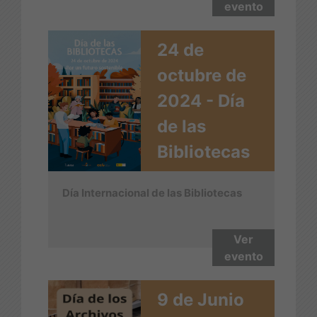
evento
24 de
octubre de
2024 - Día
de las
Bibliotecas
Día Internacional de las Bibliotecas
Ver
evento
9 de Junio