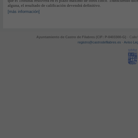
que el Tribunal resolverá en el plazo máximo de otros cinco. Transcurrido di
alguna, el resultado de calificación devendrá definitivo.
[más información]
Ayuntamiento de Castro de Filabres (CIF: P-0403300-G)
- Calle
registro@castrodefilabres.es
-
Aviso Leg