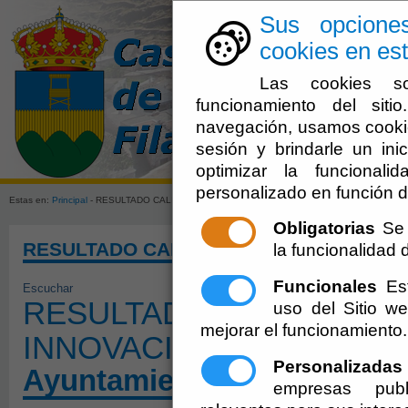
Sus opcione
cookies en est
Las cookies so
funcionamiento del sit
navegación, usamos cookie
sesión y brindarle un inic
Ayuntamien
optimizar la funcionali
personalizado en función d
Estas en:
Principal
- RESULTADO CALIFICACIONES AGENTE DE INNOVACIÓN TECNOLÓGI
Obligatorias
Se 
RESULTADO CALIFICACIONES AGENTE 
la funcionalidad de
Funcionales
Est
Escuchar
RESULTADO CALIFICACI
uso del Sitio 
mejorar el funcionamiento.
INNOVACIÓN TECNOLÓG
Personalizadas
Ayuntamiento de Castro de
empresas publ