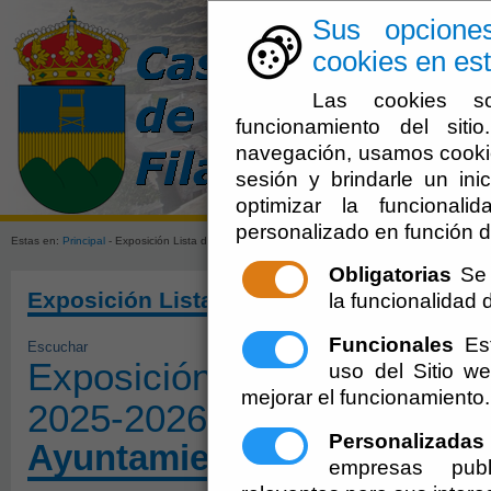
Sus opcione
cookies en est
Las cookies so
funcionamiento del sit
navegación, usamos cookie
sesión y brindarle un inic
Ayuntamien
optimizar la funcionali
personalizado en función d
Estas en:
Principal
- Exposición Lista de candidatos a Jurado bienio 2025-2026
Obligatorias
Se 
Exposición Lista de candidatos a Jurado
la funcionalidad de
Funcionales
Est
Escuchar
Exposición Lista de candid
uso del Sitio 
mejorar el funcionamiento.
2025-2026
Personalizadas
Ayuntamiento de Castro de
empresas publ