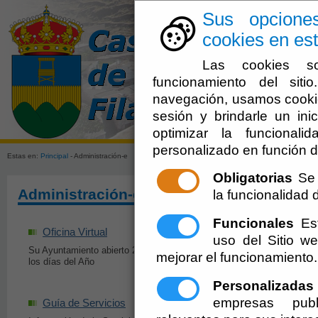
Sus opcione
cookies en est
Las cookies so
funcionamiento del sit
navegación, usamos cookie
sesión y brindarle un inic
Ayuntamien
optimizar la funcionali
personalizado en función d
Estas en:
Principal
- Administración-e
Obligatorias
Se 
Administración-e
la funcionalidad de
Funcionales
Est
Oficina Virtual
Perfil del Contrat
uso del Sitio 
Su Ayuntamiento abierto 24 horas todos
Información y Servicio
mejorar el funcionamiento.
los días del Año
licitadores y contratist
Ayuntamiento
Personalizadas
empresas publ
Guía de Servicios
Impresos y Form