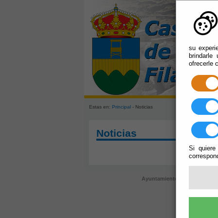
su experi
brindarle
ofrecerle 
Estas en:
Principal
- Noticias
Noticias
Si quiere
correspond
Ayuntamiento de Castro de Fi
regi