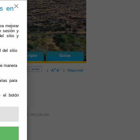
×
es en
ra mejorar
e sesión y
el sitio y
 del sitio
do
El Municipio
Guías
 de manera
+
-
|
A
A
|
Mapa web
rias para
e el botón
éf.: 950.365.013 Fax: 950.106.435
lidad