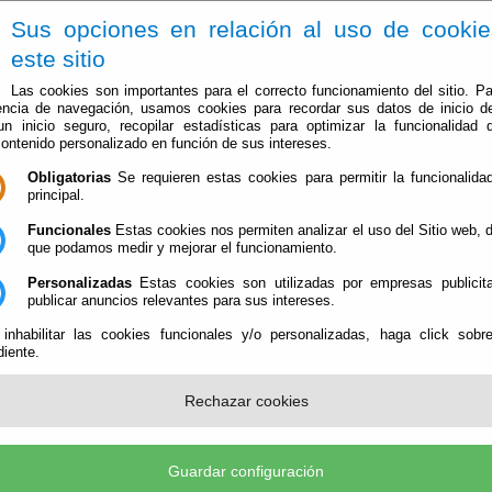
Sus opciones en relación al uso de cooki
este sitio
Las cookies son importantes para el correcto funcionamiento del sitio. Pa
encia de navegación, usamos cookies para recordar sus datos de inicio d
 un inicio seguro, recopilar estadísticas para optimizar la funcionalidad d
contenido personalizado en función de sus intereses.
Obligatorias
Se requieren estas cookies para permitir la funcionalidad
Ayuntamiento
Administración-e
Qué Hacer Cuan
principal.
Funcionales
Estas cookies nos permiten analizar el uso del Sitio web,
que podamos medir y mejorar el funcionamiento.
Personalizadas
Estas cookies son utilizadas por empresas publicita
publicar anuncios relevantes para sus intereses.
 inhabilitar las cookies funcionales y/o personalizadas, haga click sobr
iente.
Rechazar cookies
labres (CIF: P-0403300-G)
- Calle/ Carretera, 4 - 04212 Castro de Filabres (Almería) - Tel
stro@castrodefilabres.es
-
Aviso Legal
-
Política de Privacidad
-
Política de Cookies
-
Accesibi
Guardar configuración