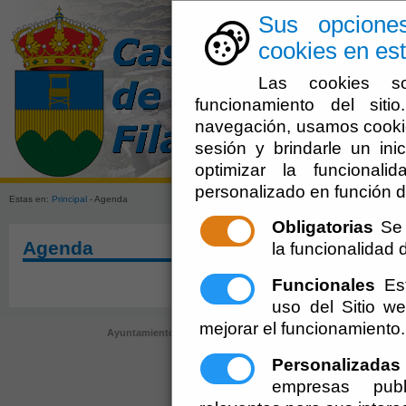
Sus opcione
cookies en est
Las cookies so
funcionamiento del sit
navegación, usamos cookie
sesión y brindarle un inic
Ayuntamien
optimizar la funcionali
personalizado en función d
Estas en:
Principal
- Agenda
Obligatorias
Se 
Agenda
la funcionalidad de
Funcionales
Est
uso del Sitio 
mejorar el funcionamiento.
Ayuntamiento de Castro de Filabres (CIF: P-0403300-G)
- Calle
registro@castrodefilabres.es
-
Aviso Leg
Personalizadas
empresas publ