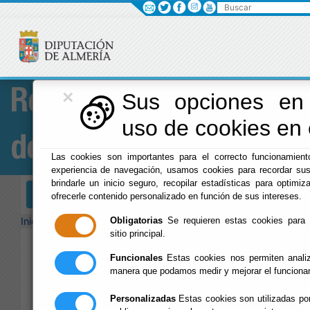
Buscar
×
Red Provincial
Sus opciones en 
uso de cookies en e
de Almería
Las cookies son importantes para el correcto funcionamient
experiencia de navegación, usamos cookies para recordar sus
brindarle un inicio seguro, recopilar estadísticas para optimiza
Menú RPC
ofrecerle contenido personalizado en función de sus intereses.
Inicio
- Agenda
Obligatorias
Se requieren estas cookies para pe
sitio principal.
Buscad
Funcionales
Estas cookies nos permiten analiz
Avanza
manera que podamos medir y mejorar el funciona
ver
Personalizadas
Estas cookies son utilizadas por
ver