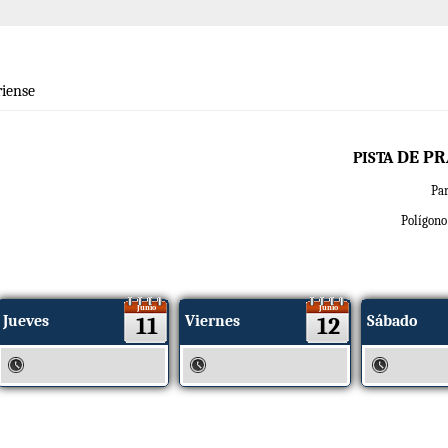
iense
DE PR
PISTA
P
a
Polígono 
Junio
Junio
Jueves
11
Viernes
12
Sábado