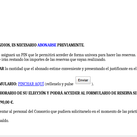
NDIOS, ES NECESARIO
ABONARSE
PREVIAMENTE.
le asignará un PIN que le permitirá acceder de forma unívoca para hacer las reservas.
e irán restando los importes de las reservas que vayan realizando.
AR
la cantidad que el abonado estime conveniente y presentando el justificante en el 
RMULARIO:
PINCHAR AQUÍ
(rellenelo y pulse
).
O HORARIO DE SU ELECCIÓN Y PODRÁ ACCEDER AL FORMULARIO DE RESERVA S
0,00 €.
entar al personal del Consorcio que pudiera solicitarselo en el momento de las práct
saldo.