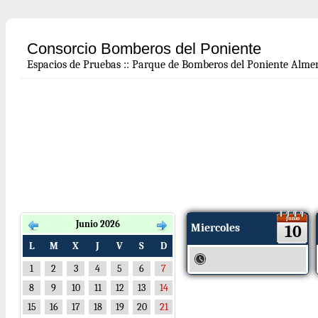
Consorcio Bomberos del Poniente
Espacios de Pruebas
::
Parque de Bomberos del Poniente Almer
Junio
Junio 2026
Miercoles
10
L
M
X
J
V
S
D
1
2
3
4
5
6
7
8
9
10
11
12
13
14
15
16
17
18
19
20
21