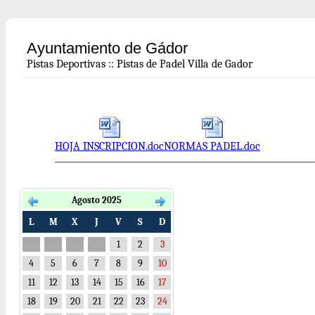
Ayuntamiento de Gádor
Pistas Deportivas
::
Pistas de Padel Villa de Gador
HOJA INSCRIPCION.doc
NORMAS PADEL.doc
__________________________________________________________________________
Agosto 2025
L
M
X
J
V
S
D
1
2
3
4
5
6
7
8
9
10
11
12
13
14
15
16
17
18
19
20
21
22
23
24